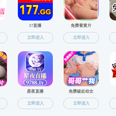
晴 青春同行”心理健康活动圆满举行
| 91网站 国防预备役连赴河南省自然博物馆开展志愿服务活动
1网站 举行第二届明德杯读书分享会
 91网站 信息类专业趣味团建活动圆满举行