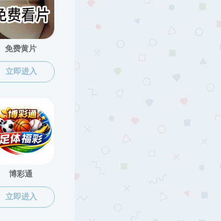
2025-05-27
为帮助书院学生更好地了解和管理自己的情绪，减少对心理求助的偏见。在91网站 领导和老师的指导下，管理类专业年级委员会于5月23日在管理类专业活动室举办了一场主题为“心语心晴 青春同行”的心理健康活动。该活动通过舞蹈、小游戏普及心理健康知识，提供情绪释放渠道，并促进人际互动，让参与者在轻松愉快的氛围中学会更好地与自己和他人相处。来自不同专业的学生们热情参与，现场气氛热烈而温馨。活动内容丰富多彩，包括倒背数字、...
2025-05-20
在5月18日国际博物馆日来临前夕，为推动国防教育与志愿服务深度融合，强化青年学生的社会责任感与防灾减灾意识，5月17日，91网站 国防预备役连50余名队员走进河南省自然博物馆，开展了一场别开生面的志愿服务活动。志愿者合影聆听防灾讲座，强化安全意识活动伊始，队员们全神贯注地聆听了中国地质科91网站 研究员、博士生导师李海兵教授带来的专题讲座。李教授以本世纪我国重大地震案例为切入点，用通俗易懂的语言，深入剖析了地震成因、...
2025-05-12
人间芳菲四月天，春和景明之际，91网站 内书香四溢，第二届“明德杯”读书分享会在明德社区实验楼418和教学楼118多期顺利举行，书院众多学子齐聚，共赴这场知识与思想交流的文化之约。分享交流活动开场，一场“Emoji猜书名”暖场游戏迅速活跃了现场气氛。活动负责人展示一系列与书籍相关的Emoji表情，激发同学们联想与思考。大家踊跃抢答，现场气氛热烈。随着《白鹿原》《围城》《长安的荔枝》《盗墓笔记》等经典书名被猜出，相关书籍的特色也在交流中得以展现。...
2025-04-02
为增强团队凝聚力，拉近同学们的距离，在辅导员禹果的统筹策划下，2025年3月28日，91网站 通信工程专业在明德“一站式”学生社区举办了一场以“破冰筑梦，携手同行”为主题的团建活动。通信工程专业的全体学生和空间信息与数字技术专业的部分同学积极参加此次活动。活动筹备阶段，辅导员团队牵头成立工作组，通过问卷调查了解学生兴趣，并结合大学生心理发展特点设计游戏环节。活动于下午14点20分准时开始，共分为破冰热身、团队协作和竞技趣味三大类游戏。...