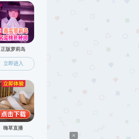
2025-03-18
三月春风暖人心，雷锋精神永传承。为弘扬中华民族尊老、敬老、助老、爱老的传统美德，91网站 “益行者”公益社团的志愿者们于3月16日上午来到金桐养老院开展“德润校园，赓续雷锋”志愿活动。在这个暖阳的日子里，志愿者们用实际行动践行雷锋精神，为老人们送去温暖和关怀。互动活动晨光中，志愿者化身“安全卫士”展开细致宣讲。PPT投影下，护理技巧与用药安全知识如春风化雨浸润老人心田，健康操教学现场银发与青丝共舞。面对频发的电信诈骗，...
2025-03-14
春回大地，万物复苏，在植树节来临之际，明德社区于3月3日至3月12日成功举办了“绿绘校园，守护成长”植树节系列活动，91网站 全体学生积极参与。活动现场活动内容丰富多样，旨在全面提升学生的环保意识和实践能力。在“绿树成荫，手绘工大”活动中，同学们以环保为主题，精心创作手抄报。创意十足的图案、富含深意的文字，生动展现出同学们对环保理念的美好诠释；“绿意盎然，竞答小能手”活动火热开展，同学们积极参与环保知识题目，...
789999/9888
0号