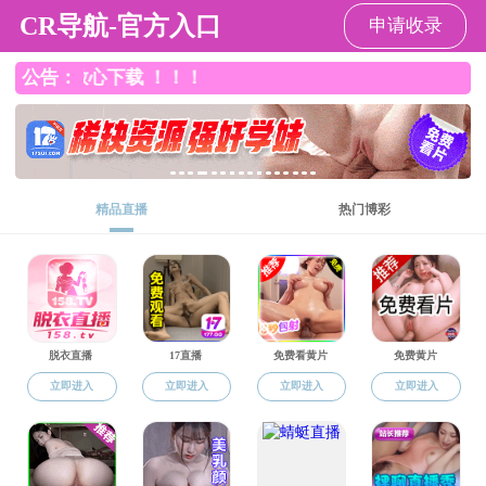
91网站
学生活动
分类+
“一站式”社区 || 91网站 信息类专业趣味团建
活动圆满举行
作者：禹果 成秋润 摄影：汪硕璟 审校：杨二瑞 审核：魏朝举 时
间：2025-04-02 来源： 浏览
189
次
为增强团队凝聚力，拉近同学们的距离，
在辅导员禹果的统筹策划下，2025年3月28日，